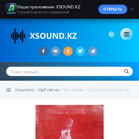
Наше приложение XSOUND.KZ
×
ОТКРЫТЬ
Слушай в фоне без ограничений
Xsound.kz
»
Mp3 песни
» Tom Walker - For Those Who Can't Be Here (2021)