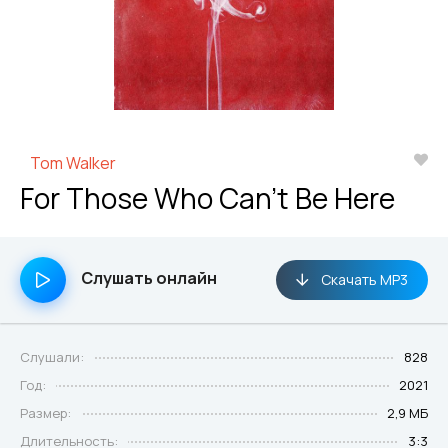
Tom Walker
For Those Who Can't Be Here
Слушать онлайн
Скачать MP3
Слушали:
828
Год:
2021
Размер:
2,9 МБ
Длительность:
3:3