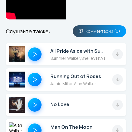
Слушайте также:
Комментарии (0)
All Pride Aside with Summer Walker
Summer Walker
,
Shelley FKA DRAM
Running Out of Roses
Jamie Miller
,
Alan Walker
No Love
Man On The Moon