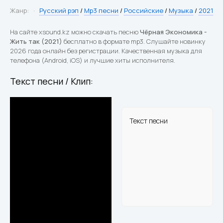
Жанр:
Русский рэп
/
Mp3 песни
/
Российские
/
Музыка
/
2021
На сайте xsound.kz можно скачать песню
Чёрная Экономика -
Жить так (2021)
бесплатно в формате mp3. Слушайте новинку
2026 года онлайн без регистрации. Качественная музыка для
телефона (Android, iOS) и лучшие хиты исполнителя.
Текст песни / Клип:
Текст песни