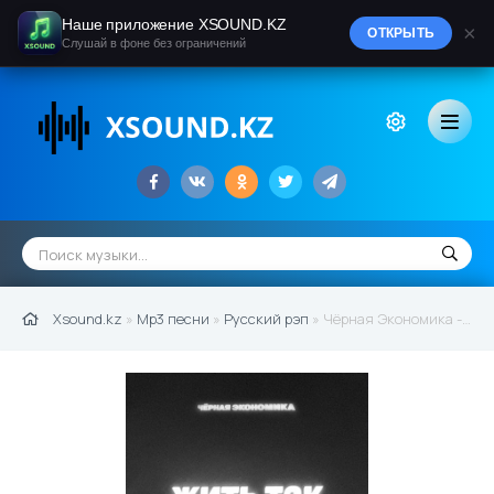
Наше приложение XSOUND.KZ
×
ОТКРЫТЬ
Слушай в фоне без ограничений
Xsound.kz
»
Mp3 песни
»
Русский рэп
» Чёрная Экономика - Жить так (2021)