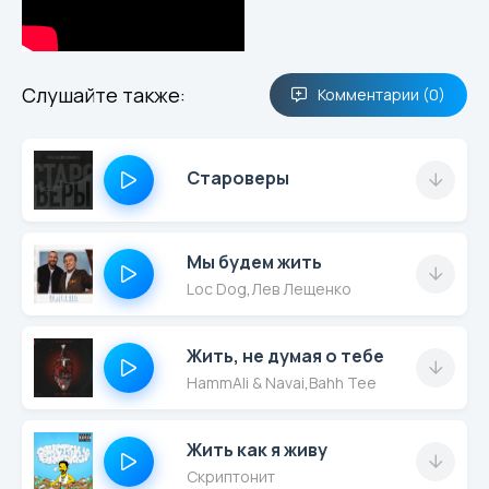
Слушайте также:
Комментарии (0)
Староверы
Мы будем жить
Loc Dog
,
Лев Лещенко
Жить, не думая о тебе
HammAli & Navai
,
Bahh Tee
Жить как я живу
Скриптонит