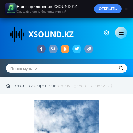
Наше приложение XSOUND.KZ
×
ОТКРЫТЬ
Слушай в фоне без ограничений
Xsound.kz
»
Mp3 песни
» Женя Ефимова - Ясно (2021)