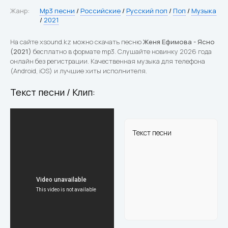
Жанр:
Mp3 песни
/
Российские
/
Русский поп
/
Поп
/
Музыка
/
2021
На сайте xsound.kz можно скачать песню
Женя Ефимова - Ясно
(2021)
бесплатно в формате mp3. Слушайте новинку 2026 года
онлайн без регистрации. Качественная музыка для телефона
(Android, iOS) и лучшие хиты исполнителя.
Текст песни / Клип:
Текст песни