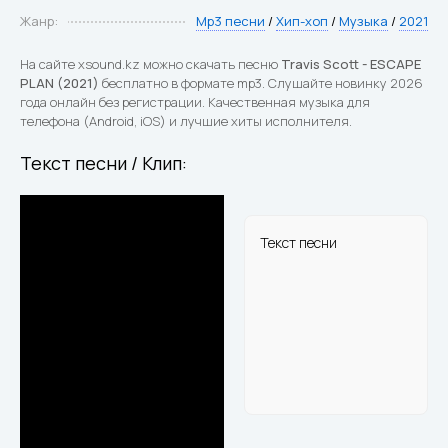
Жанр:
Mp3 песни
/
Хип-хоп
/
Музыка
/
2021
На сайте xsound.kz можно скачать песню
Travis Scott - ESCAPE
PLAN (2021)
бесплатно в формате mp3. Слушайте новинку 2026
года онлайн без регистрации. Качественная музыка для
телефона (Android, iOS) и лучшие хиты исполнителя.
Текст песни / Клип:
Текст песни