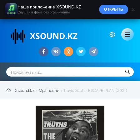
Наше приложение XSOUND.KZ
×
ОТКРЫТЬ
Слушай в фоне без ограничений
Xsound.kz
»
Mp3 песни
» Travis Scott - ESCAPE PLAN (2021)