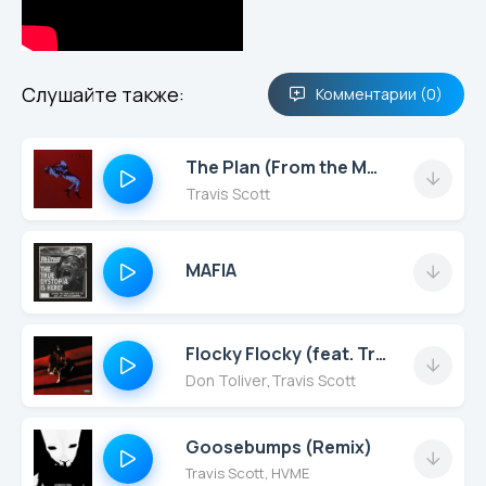
Слушайте также:
Комментарии (0)
The Plan (From the Motion Picture \"TENET\")
Travis Scott
MAFIA
Flocky Flocky (feat. Travis Scott)
Don Toliver
,
Travis Scott
Goosebumps (Remix)
Travis Scott, HVME