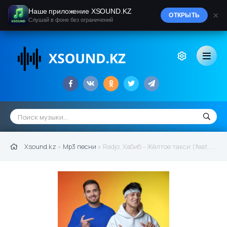
Наше приложение XSOUND.KZ
×
ОТКРЫТЬ
Слушай в фоне без ограничений
Xsound.kz
»
Mp3 песни
» Radjo, Хабиб - Жёлтое такси (feat. Хабиб) (2021)