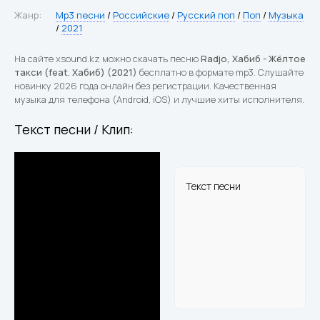
Жанр:
Mp3 песни
/
Российские
/
Русский поп
/
Поп
/
Музыка
/
2021
На сайте xsound.kz можно скачать песню
Radjo, Хабиб - Жёлтое
такси (feat. Хабиб) (2021)
бесплатно в формате mp3. Слушайте
новинку 2026 года онлайн без регистрации. Качественная
музыка для телефона (Android, iOS) и лучшие хиты исполнителя.
Текст песни / Клип:
Текст песни