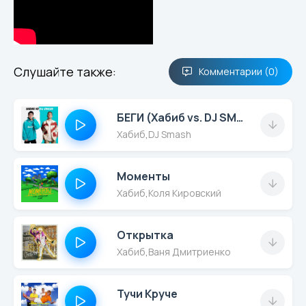
Слушайте также:
Комментарии (0)
БЕГИ (Хабиб vs. DJ SMASH)
Хабиб
,
DJ Smash
Моменты
Хабиб
,
Коля Кировский
Открытка
Хабиб
,
Ваня Дмитриенко
Тучи Круче