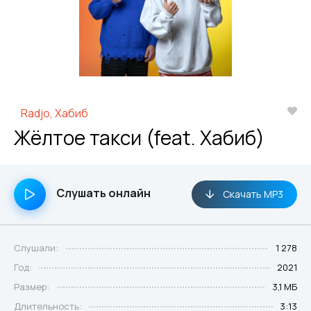
Radjo, Хабиб
Жёлтое такси (feat. Хабиб)
Слушать онлайн
Скачать MP3
Слушали:
1 278
Год:
2021
Размер:
3,1 МБ
Длительность:
3:13