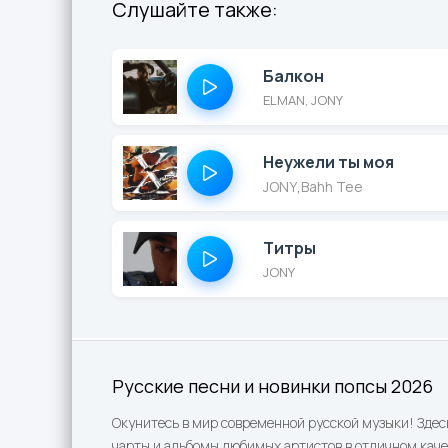
Слушайте также:
Балкон
ELMAN, JONY
Неужели ты моя
JONY
,
Bahh Tee
Титры
JONY
Русские песни и новинки попсы 2026
Окунитесь в мир современной русской музыки! Здес
чарты и альбомы любимых артистов в отличном каче