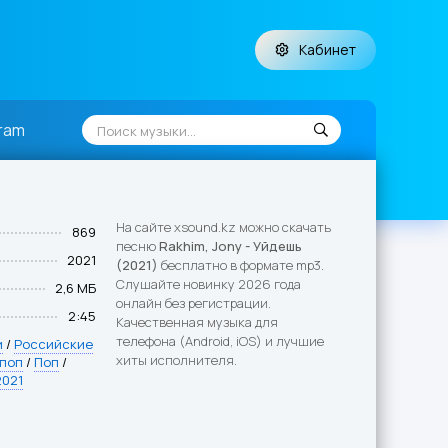
Кабинет
ram
На сайте xsound.kz можно скачать
869
песню
Rakhim, Jony - Уйдешь
2021
(2021)
бесплатно в формате mp3.
Слушайте новинку 2026 года
2,6 МБ
онлайн без регистрации.
2:45
Качественная музыка для
телефона (Android, iOS) и лучшие
и
/
Российские
хиты исполнителя.
 поп
/
Поп
/
2021