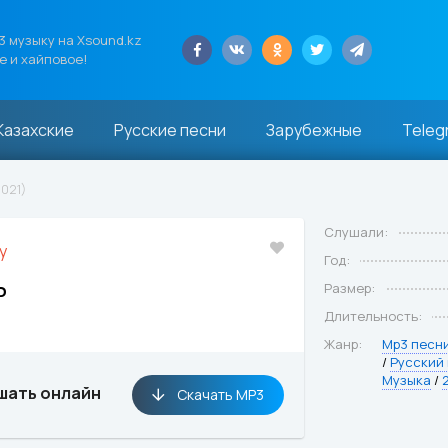
 музыку на Xsound.kz
е и хайповое!
Казахские
Русские песни
Зарубежные
Teleg
2021)
Слушали:
y
Год:
ь
Размер:
Длительность:
Жанр:
Mp3 песн
/
Русский
Музыка
/
шать онлайн
Скачать MP3