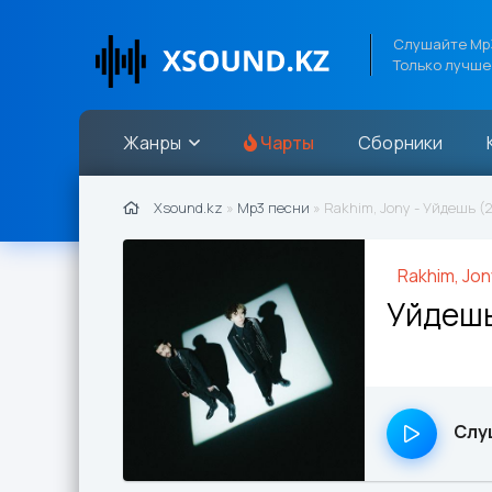
Слушайте Mp3
Только лучше
Жанры
Чарты
Сборники
Xsound.kz
»
Mp3 песни
» Rakhim, Jony - Уйдешь (
Rakhim, Jon
Уйдеш
Слу