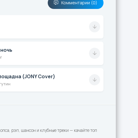
Комментарии (0)
 ночь
Y
пощадна (JONY Cover)
гутин
пса, рэп, шансон и клубные треки — качайте топ