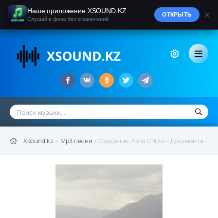
Наше приложение XSOUND.KZ
×
ОТКРЫТЬ
Слушай в фоне без ограничений
Xsound.kz
»
Mp3 песни
» Свидание, Alina Orlova - Документальное кино (2021)