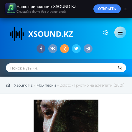
Наше приложение XSOUND.KZ
×
ОТКРЫТЬ
Слушай в фоне без ограничений
Xsound.kz
»
Mp3 песни
» Zoloto - Грустно на афтепати (2021)