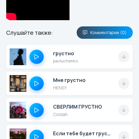
Слушайте также:
Комментарии (0)
грустно
pavluchenko
Мне грустно
HENSY
СВЕРЛИМ ГРУСТНО
Coldah
Если тебе будет грустно