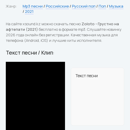
Жанр:
Mp3 песни
/
Российские
/
Русский поп
/
Поп
/
Музыка
/
2021
На сайте xsound.kz можно скачать песню
Zoloto - Грустно на
афтепати (2021)
бесплатно в формате mp3. Слушайте новинку
2026 года онлайн без регистрации. Качественная музыка для
телефона (Android, iOS) и лучшие хиты исполнителя.
Текст песни / Клип:
Текст песни