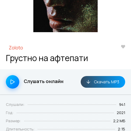
Zoloto
Грустно на афтепати
Слушать онлайн
Скачать MP3
Слушали:
941
Год:
2021
Размер:
2,2 МБ
Длительность:
2:15