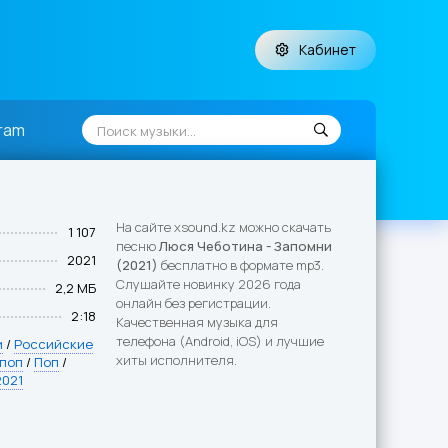
Кабинет
ram
На сайте xsound.kz можно скачать
1 107
песню
Люся Чеботина - Запомни
2021
(2021)
бесплатно в формате mp3.
Слушайте новинку 2026 года
2,2 МБ
онлайн без регистрации.
2:18
Качественная музыка для
телефона (Android, iOS) и лучшие
и
/
Российские
хиты исполнителя.
 поп
/
Поп
/
2021