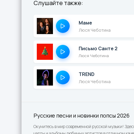
Слушайте также:
Маме
Люся Чеботина
Письмо Санте 2
Люся Чеботина
TREND
Люся Чеботина
Русские песни и новинки попсы 2026
Окунитесь в мир современной русской музыки! Здес
чарты и альбомы любимых артистов в отличном каче