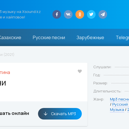
 музыку на Xsound.kz
е и хайповое!
Казахские
Русские песни
Зарубежные
Teleg
и (2021)
Слушали:
тина
Год:
ни
Размер:
Длительность:
Жанр:
Mp3 песн
/
Русский
Музыка
/
шать онлайн
Скачать MP3