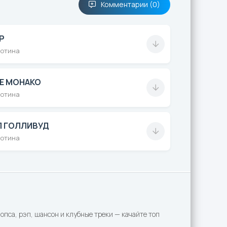
Комментарии (0)
Р
ботина
Е МОНАКО
ботина
Л ГОЛЛИВУД
ботина
пса, рэп, шансон и клубные треки — качайте топ