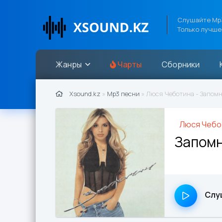
Слушайте Mp3
Только лучше
Жанры
Чарты
Сборники
Xsound.kz
»
Mp3 песни
» Люся Чеботина - Запомн
Люся Чебо
Запом
Слу