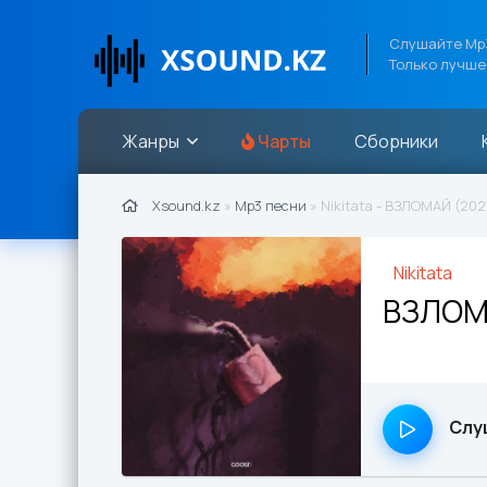
Слушайте Mp3
Только лучше
Жанры
Чарты
Сборники
Xsound.kz
»
Mp3 песни
» Nikitata - ВЗЛОМАЙ (202
Nikitata
ВЗЛО
Слу