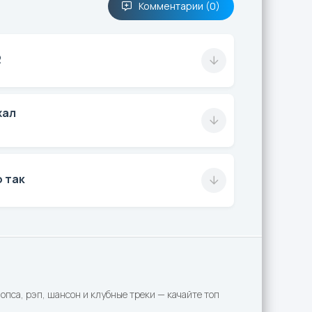
Комментарии (0)
R
жал
о так
пса, рэп, шансон и клубные треки — качайте топ