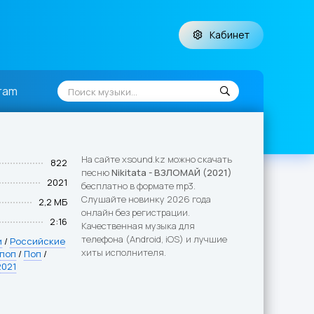
Кабинет
ram
На сайте xsound.kz можно скачать
822
песню
Nikitata - ВЗЛОМАЙ (2021)
2021
бесплатно в формате mp3.
Слушайте новинку 2026 года
2,2 МБ
онлайн без регистрации.
2:16
Качественная музыка для
телефона (Android, iOS) и лучшие
и
/
Российские
хиты исполнителя.
 поп
/
Поп
/
2021