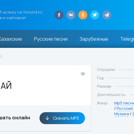
 музыку на Xsound.kz
е и хайповое!
Казахские
Русские песни
Зарубежные
Teleg
1)
Слушали:
Год:
МАЙ
Размер:
Длительность:
Жанр:
Mp3 песн
/
Русский
Музыка
/
шать онлайн
Скачать MP3