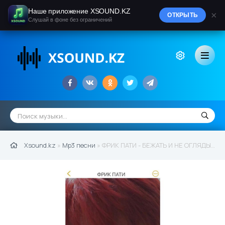
Наше приложение XSOUND.KZ
×
ОТКРЫТЬ
Слушай в фоне без ограничений
Xsound.kz
»
Mp3 песни
» ФРИК ПАТИ - БЕЖАТЬ И НЕ ОГЛЯДЫВАТЬСЯ (2021)