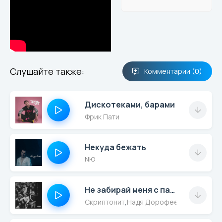
Слушайте также:
Комментарии (0)
Дискотеками, барами
Фрик Пати
Некуда бежать
NЮ
Не забирай меня с пати
Скриптонит
,
Надя Дорофеева