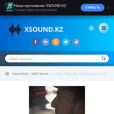
Наше приложение XSOUND.KZ
×
ОТКРЫТЬ
Слушай в фоне без ограничений
Xsound.kz
»
Mp3 песни
» Султан Лагучев - Горький вкус (2021)