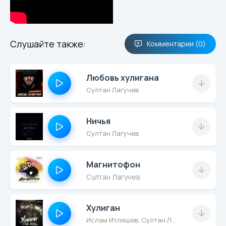
Слушайте также:
Комментарии (0)
Любовь хулигана
Султан Лагучев
Ничья
Султан Лагучев
Магнитофон
Султан Лагучев
Хулиган
Ислам Итляшев, Султан Лагучев