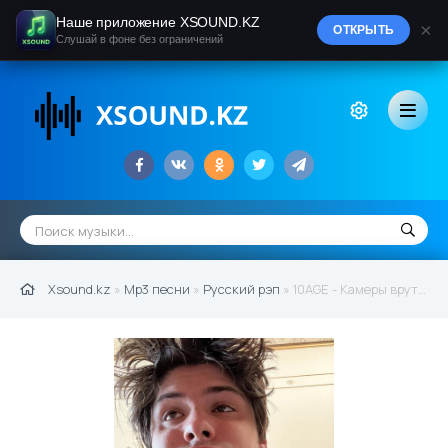
Наше приложение XSOUND.KZ
×
ОТКРЫТЬ
Слушай в фоне без ограничений
Xsound.kz
»
Mp3 песни
»
Русский рэп
» 10AGE - Камеры врут (2021)