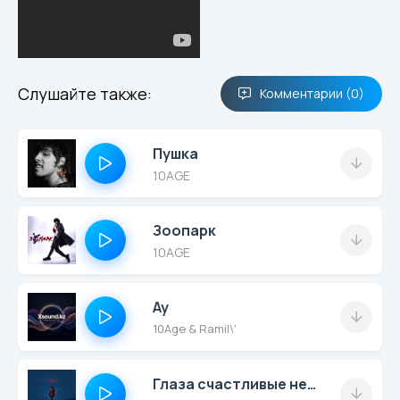
Слушайте также:
Комментарии (0)
Пушка
10AGE
Зоопарк
10AGE
Ау
10Age & Ramil\'
Глаза счастливые не врут