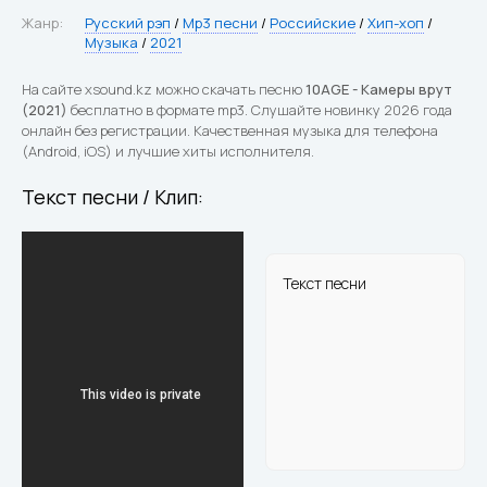
Жанр:
Русский рэп
/
Mp3 песни
/
Российские
/
Хип-хоп
/
Музыка
/
2021
На сайте xsound.kz можно скачать песню
10AGE - Камеры врут
(2021)
бесплатно в формате mp3. Слушайте новинку 2026 года
онлайн без регистрации. Качественная музыка для телефона
(Android, iOS) и лучшие хиты исполнителя.
Текст песни / Клип:
Текст песни