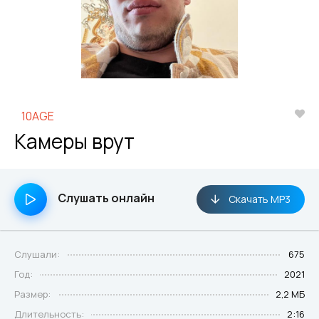
10AGE
Камеры врут
Слушать онлайн
Скачать MP3
Слушали:
675
Год:
2021
Размер:
2,2 МБ
Длительность:
2:16