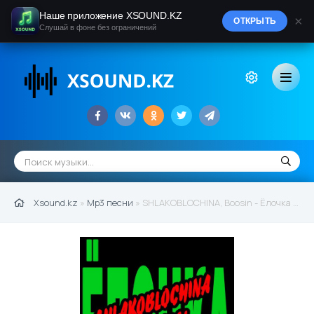
Наше приложение XSOUND.KZ
×
ОТКРЫТЬ
Слушай в фоне без ограничений
Xsound.kz
»
Mp3 песни
» SHLAKOBLOCHINA, Boosin - Ёлочка (2021)