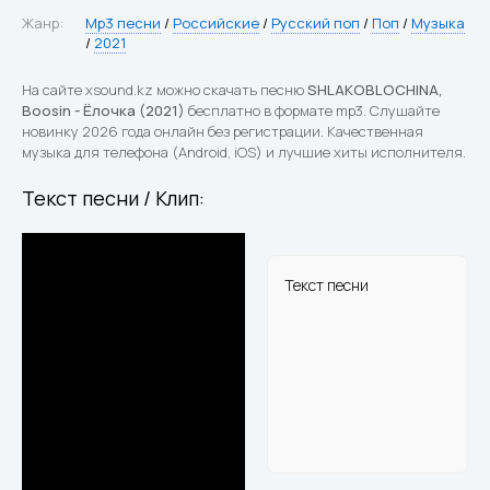
Жанр:
Mp3 песни
/
Российские
/
Русский поп
/
Поп
/
Музыка
/
2021
На сайте xsound.kz можно скачать песню
SHLAKOBLOCHINA,
Boosin - Ёлочка (2021)
бесплатно в формате mp3. Слушайте
новинку 2026 года онлайн без регистрации. Качественная
музыка для телефона (Android, iOS) и лучшие хиты исполнителя.
Текст песни / Клип:
Текст песни