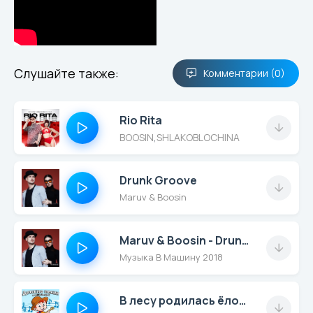
Слушайте также:
Комментарии (0)
Rio Rita
BOOSIN
,
SHLAKOBLOCHINA
Drunk Groove
Maruv & Boosin
Maruv & Boosin - Drunk Groove (Kolya Funk & Mephisto Radio Mix)
Музыка В Машину 2018
В лесу родилась ёлочка