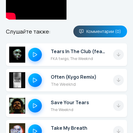
Слушайте также:
Комментарии (0)
Tears In The Club (feat. The Weeknd)
FKA twigs, The Weeknd
Often (Kygo Remix)
The Weeknd
Save Your Tears
The Weeknd
Take My Breath