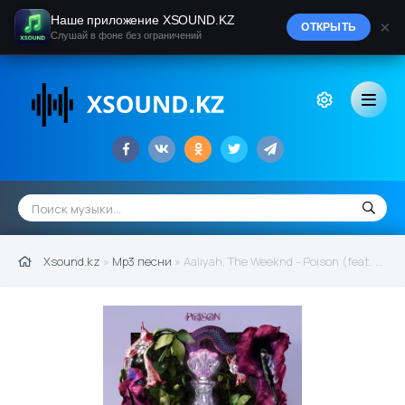
Наше приложение XSOUND.KZ
×
ОТКРЫТЬ
Слушай в фоне без ограничений
Xsound.kz
»
Mp3 песни
» Aaliyah, The Weeknd - Poison (feat. The Weeknd) (2021)