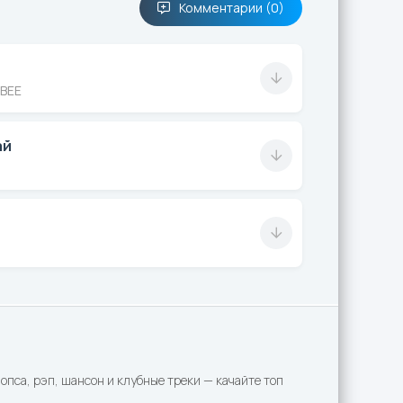
Комментарии (0)
BEE
ай
а
пса, рэп, шансон и клубные треки — качайте топ