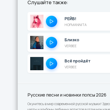
Слушайте также:
РЕЙВ!
HOFMANNITA
Близко
VERBEE
Всё пройдёт
VERBEE
Русские песни и новинки попсы 2026
Окунитесь в мир современной русской музыки! Здес
чарты и альбомы любимых артистов в отличном каче