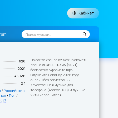
Кабинет
ram
На сайте xsound.kz можно скачать
626
песню
VERBEE - Рейв (2021)
2021
бесплатно в формате mp3.
Слушайте новинку 2026 года
4,9 МБ
онлайн без регистрации.
2:1
Качественная музыка для
телефона (Android, iOS) и лучшие
и
/
Российские
хиты исполнителя.
 поп
/
Поп
/
2021