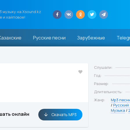
 музыку на Xsound.kz
е и хайповое!
Казахские
Русские песни
Зарубежные
Teleg
Слушали:
Год:
Размер:
Длительность:
Жанр:
Mp3 песн
/
Русский
Музыка
/
шать онлайн
Скачать MP3