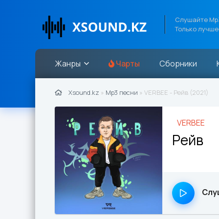
Слушайте Mp3
Только лучше
Жанры
Чарты
Сборники
Xsound.kz
»
Mp3 песни
» VERBEE - Рейв (2021)
VERBEE
Рейв
Слу