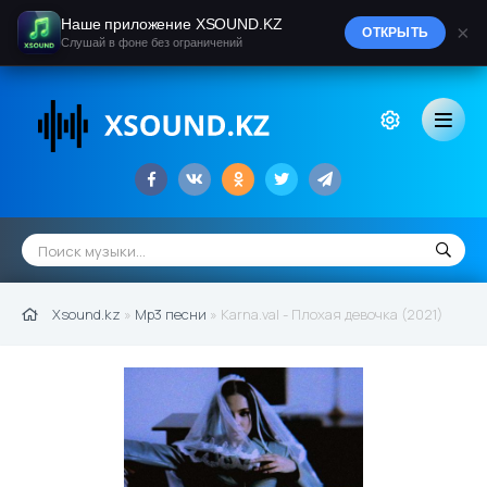
Наше приложение XSOUND.KZ
×
ОТКРЫТЬ
Слушай в фоне без ограничений
Xsound.kz
»
Mp3 песни
» Karna.val - Плохая девочка (2021)