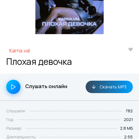
Karna.val
Плохая девочка
Слушать онлайн
Скачать MP3
Слушали:
782
Год:
2021
Размер:
2,8 МБ
Длительность:
2:55