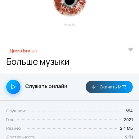
Дима Билан
Больше музыки
Слушать онлайн
Скачать MP3
Слушали:
854
Год:
2021
Размер:
2,4 МБ
Длительность:
2:31