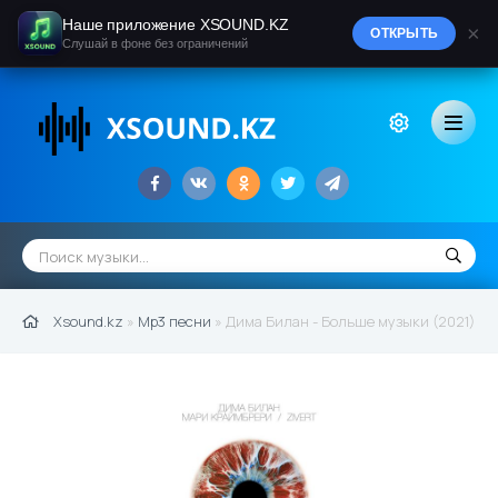
Наше приложение XSOUND.KZ
×
ОТКРЫТЬ
Слушай в фоне без ограничений
Xsound.kz
»
Mp3 песни
» Дима Билан - Больше музыки (2021)