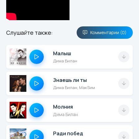
Слушайте также:
Комментарии (0)
Малыш
Дима Билан
Знаешь ли ты
Дима Билан, МакSим
Молния
Дима Билан
Ради побед