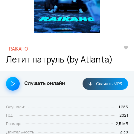
RAIKAHO
Летит патруль (by Atlanta)
Слушать онлайн
Скачать MP3
Слушали:
1 285
Год:
2021
Размер:
2,5 МБ
Длительность:
2:38