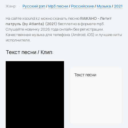
Жанр:
Русский рэп
/
Mp3 песни
/
Российские
/
Музыка
/
2021
На сайте xsound.kz можно скачать песню
RAIKAHO - Летит
патруль (by Atlanta) (2021)
бесплатно в формате mp3.
Слушайте новинку 2026 года онлайн без регистрации.
Качественная музыка для телефона (Android, iOS) и лучшие хиты
исполнителя.
Текст песни / Клип:
Текст песни