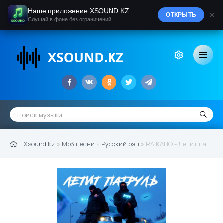
Наше приложение XSOUND.KZ
×
ОТКРЫТЬ
Слушай в фоне без ограничений
Xsound.kz
»
Mp3 песни
»
Русский рэп
» RAIKAHO - Летит патруль (by Atlanta) (2021)