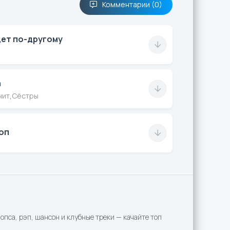
Комментарии (0)
дет по-другому
а
нит
,
Сёстры
оп
пса, рэп, шансон и клубные треки — качайте топ