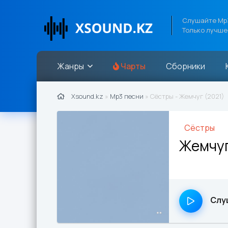
Слушайте Mp3
Только лучше
Жанры
Чарты
Сборники
Xsound.kz
»
Mp3 песни
» Сёстры - Жемчуг (2021)
Сёстры
Жемчу
Слу