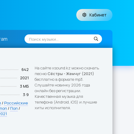
Кабинет
ram
На сайте xsound.kz можно скачать
642
песню
Сёстры - Жемчуг (2021)
2021
бесплатно в формате mp3.
Слушайте новинку 2026 года
3 МБ
онлайн без регистрации.
3:9
Качественная музыка для
телефона (Android, iOS) и лучшие
и
/
Российские
хиты исполнителя.
 поп
/
Поп
/
2021