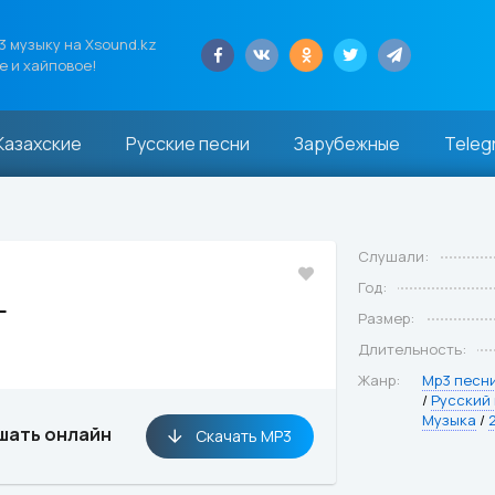
 музыку на Xsound.kz
е и хайповое!
Казахские
Русские песни
Зарубежные
Teleg
Слушали:
Год:
г
Размер:
Длительность:
Жанр:
Mp3 песн
/
Русский
Музыка
/
шать онлайн
Скачать MP3