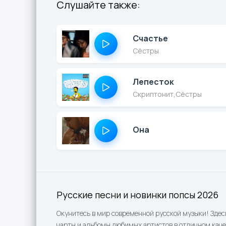
Слушайте также:
Счастье
Сёстры
Лепесток
Скриптонит
,
Сёстры
Она
Русские песни и новинки попсы 2026
Окунитесь в мир современной русской музыки! Здес
чарты и альбомы любимых артистов в отличном каче