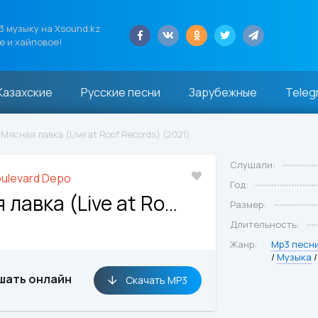
 музыку на Xsound.kz
е и хайповое!
Казахские
Русские песни
Зарубежные
Teleg
 Мясная лавка (Live at Roof Records) (2021)
Слушали:
ulevard Depo
Год:
Мясная лавка (Live at Roof Records)
Размер:
Длительность:
Жанр:
Mp3 песн
/
Музыка
шать онлайн
Скачать MP3