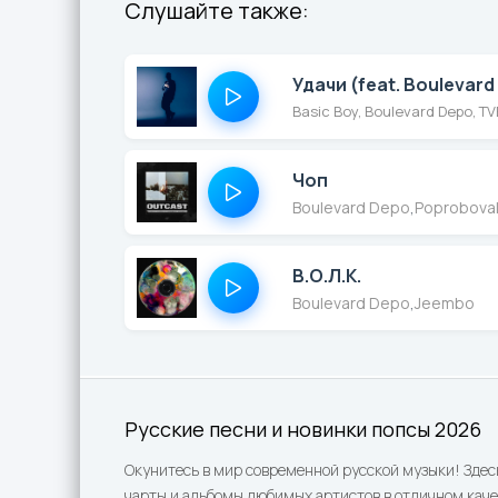
Слушайте также:
Удачи (feat. Boulevar
Basic Boy, Boulevard Depo, T
Чоп
Boulevard Depo
,
Poprobova
В.О.Л.К.
Boulevard Depo
,
Jeembo
Русские песни и новинки попсы 2026
Окунитесь в мир современной русской музыки! Здес
чарты и альбомы любимых артистов в отличном каче