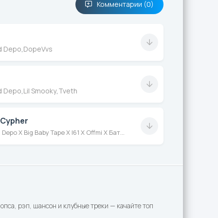
Комментарии (0)
d Depo
,
DopeVvs
d Depo
,
Lil Smooky
,
Tveth
 Cypher
Boulevard Depo X Big Baby Tape X I61 X Offmi X Батерс
пса, рэп, шансон и клубные треки — качайте топ