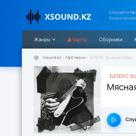
Слушайте Mp3
Только лучше
Жанры
Чарты
Сборники
Xsound.kz
»
Mp3 песни
» БАТЕРС, Boulevard Depo -
БАТЕРС, Bo
Слу