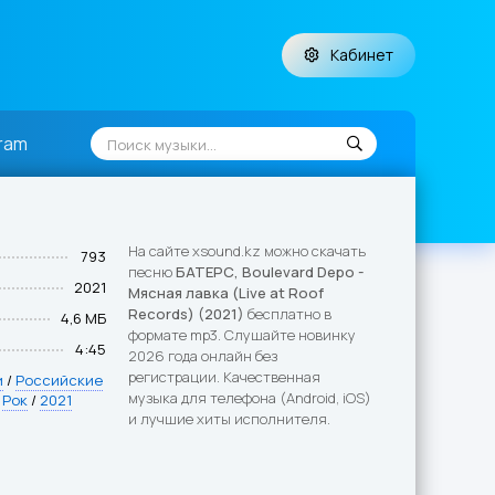
Кабинет
ram
На сайте xsound.kz можно скачать
793
песню
БАТЕРС, Boulevard Depo -
2021
Мясная лавка (Live at Roof
Records) (2021)
бесплатно в
4,6 МБ
формате mp3. Слушайте новинку
4:45
2026 года онлайн без
регистрации. Качественная
и
/
Российские
музыка для телефона (Android, iOS)
/
Рок
/
2021
и лучшие хиты исполнителя.