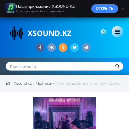
Наше приложение XSOUND.KZ
×
ОТКРЫТЬ
Слушай в фоне без ограничений
Xsound.kz
»
Mp3 песни
» Аня Загвоздкина, Анет Сай - Доверяла (2021)