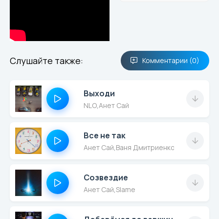
Слушайте также:
Комментарии (0)
Выходи
NLO
,
Анет Сай
Все не так
Анет Сай
,
Ваня Дмитриенко
Созвездие
Анет Сай
,
Slame