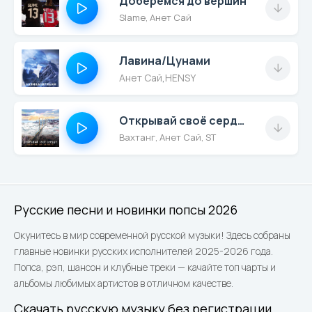
Доберёмся до вершин
Slame, Анет Сай
Лавина/Цунами
Анет Сай
,
HENSY
Открывай своё сердце
Вахтанг, Анет Сай, ST
Русские песни и новинки попсы 2026
Окунитесь в мир современной русской музыки! Здесь собраны
главные новинки русских исполнителей 2025-2026 года.
Попса, рэп, шансон и клубные треки — качайте топ чарты и
альбомы любимых артистов в отличном качестве.
Скачать русскую музыку без регистрации