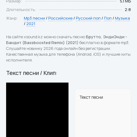
Размер:
5,1 МБ
Длительность:
2:8
Жанр:
Mp3 песни
/
Российские
/
Русский поп
/
Поп
/
Музыка
/
2021
На сайте xsound.kz можно скачать песню
Брутто, ЭндиЭнди -
Бандит (Bassboosted Remix) (2021)
бесплатно в формате mp3.
Слушайте новинку 2026 года онлайн без регистрации.
Качественная музыка для телефона (Android, iOS) и лучшие хиты
исполнителя.
Текст песни / Клип:
Текст песни