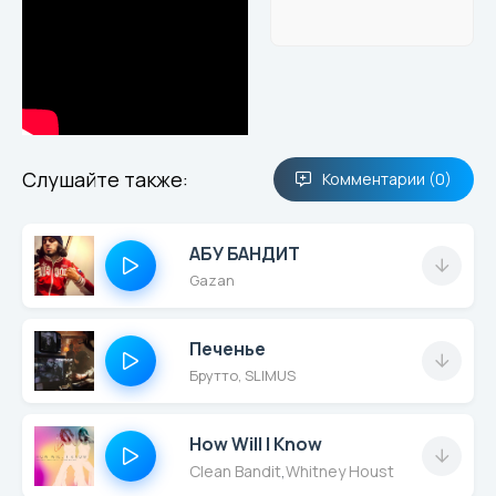
Слушайте также:
Комментарии (0)
АБУ БАНДИТ
Gazan
Печенье
Брутто, SLIMUS
How Will I Know
Clean Bandit
,
Whitney Houston