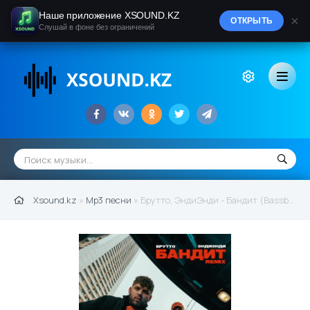
Наше приложение XSOUND.KZ
×
ОТКРЫТЬ
Слушай в фоне без ограничений
Xsound.kz
»
Mp3 песни
» Брутто, ЭндиЭнди - Бандит (Bassboosted Remix) (2021)