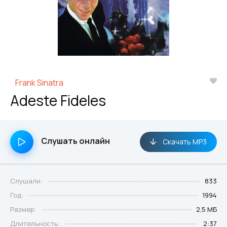
Frank Sinatra
Adeste Fideles
Слушать онлайн
Скачать MP3
Слушали:
833
Год:
1994
Размер:
2,5 МБ
Длительность:
2:37