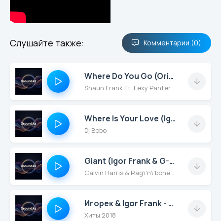
Слушайте также:
Комментарии (0)
Where Do You Go (Original Mix) Clean
Shaun Frank Ft. Lexy Panterra
Where Is Your Love (Igor Frank Remix Radio Edit)
Dj Bobo
Giant (Igor Frank & G-Love Remix)
Calvin Harris & Rag\'n\'bone Man
Игорек & Igor Frank - Подождем 2K18 (Original Mix)
Хиты 2018