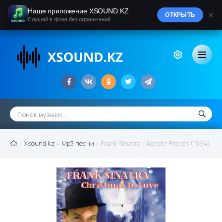
Наше приложение XSOUND.KZ
×
ОТКРЫТЬ
Слушай в фоне без ограничений
Xsound.kz
»
Mp3 песни
» Frank Sinatra - Adeste Fideles (1994)