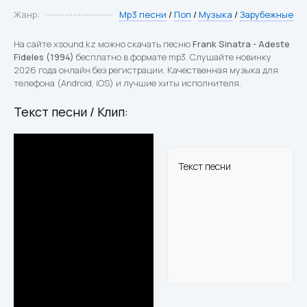
Жанр:
Mp3 песни
/
Поп
/
Музыка
/
Зарубежные
На сайте xsound.kz можно скачать песню
Frank Sinatra - Adeste
Fideles (1994)
бесплатно в формате mp3. Слушайте новинку
2026 года онлайн без регистрации. Качественная музыка для
телефона (Android, iOS) и лучшие хиты исполнителя.
Текст песни / Клип:
Текст песни