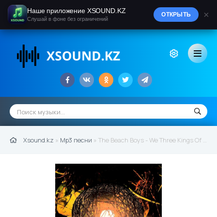
Наше приложение XSOUND.KZ
×
ОТКРЫТЬ
Слушай в фоне без ограничений
Xsound.kz
»
Mp3 песни
» The Beach Boys - We Three Kings Of Orient Are (2020)