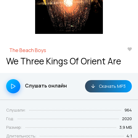
The Beach Boys
We Three Kings Of Orient Are
Слушать онлайн
Скачать MP3
Слушали:
964
Год:
2020
Размер:
3,9 МБ
Длительность:
4:1