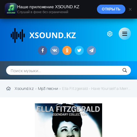
Наше приложение XSOUND.KZ
×
ОТКРЫТЬ
Слушай в фоне без ограничений
Xsound.kz
»
Mp3 песни
» Ella Fitzgerald - Have Yourself a Merry Little Christmas (Remastered) (2019)