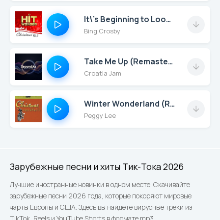
It\'s Beginning to Look a Lot Like Christmas (Christmas Hit)
Bing Crosby
Take Me Up (Remastered Mix)
Croatia Jam
Winter Wonderland (Remastered)
Peggy Lee
Зарубежные песни и хиты Тик-Тока 2026
Лучшие иностранные новинки в одном месте. Скачивайте
зарубежные песни 2026 года, которые покоряют мировые
чарты Европы и США. Здесь вы найдете вирусные треки из
TikTok, Reels и YouTube Shorts в формате mp3.