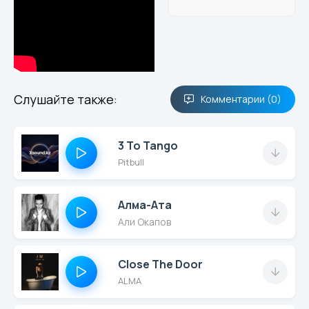
Слушайте также:
Комментарии (0)
3 To Tango
Pitbull
Алма-Ата
Али Окапов
Close The Door
ALMA