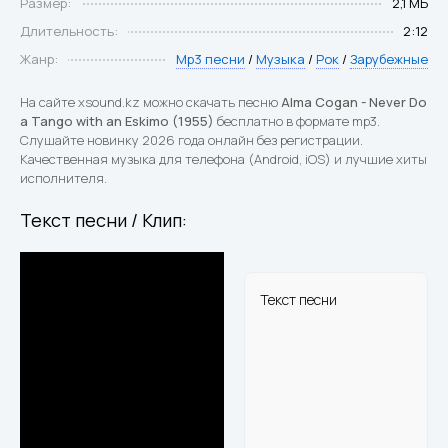
Размер:
2,1 МБ
Длительность:
2:12
Жанр:
Mp3 песни
/
Музыка
/
Рок
/
Зарубежные
На сайте xsound.kz можно скачать песню
Alma Cogan - Never Do
a Tango with an Eskimo (1955)
бесплатно в формате mp3.
Слушайте новинку 2026 года онлайн без регистрации.
Качественная музыка для телефона (Android, iOS) и лучшие хиты
исполнителя.
Текст песни / Клип:
Текст песни