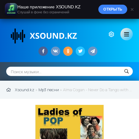
Наше приложение XSOUND.KZ
×
ОТКРЫТЬ
Слушай в фоне без ограничений
Xsound.kz
»
Mp3 песни
» Alma Cogan - Never Do a Tango with an Eskimo (1955)