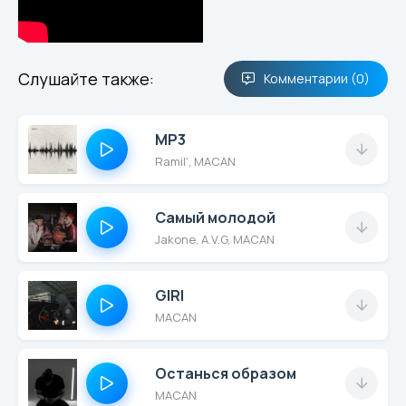
Слушайте также:
Комментарии (0)
MP3
Ramil', MACAN
Самый молодой
Jakone, A.V.G, MACAN
GIRI
MACAN
Останься образом
MACAN