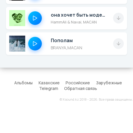
она хочет быть моделью
HammAli & Navai, MACAN
Пополам
BRANYA
,
MACAN
Альбомы
Казахские
Российские
Зарубежные
Telegram
Обратная связь
© Xsound.kz 2018 - 2026. Все права защищены.