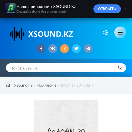
Наше приложение XSOUND.KZ
×
ОТКРЫТЬ
Слушай в фоне без ограничений
Xsound.kz
»
Mp3 песни
» MACAN - 20 (2021)