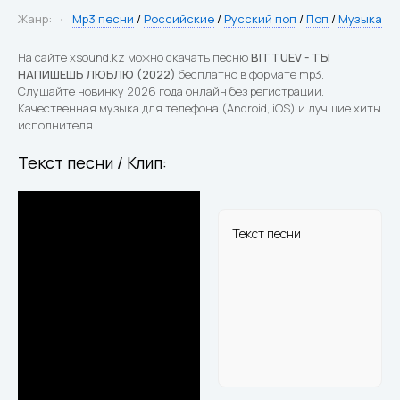
Жанр:
Mp3 песни
/
Российские
/
Русский поп
/
Поп
/
Музыка
На сайте xsound.kz можно скачать песню
BITTUEV - ТЫ
НАПИШЕШЬ ЛЮБЛЮ (2022)
бесплатно в формате mp3.
Слушайте новинку 2026 года онлайн без регистрации.
Качественная музыка для телефона (Android, iOS) и лучшие хиты
исполнителя.
Текст песни / Клип:
Текст песни