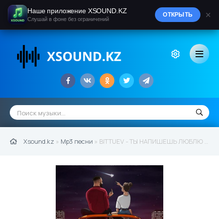
Наше приложение XSOUND.KZ
×
ОТКРЫТЬ
Слушай в фоне без ограничений
Xsound.kz
»
Mp3 песни
» BITTUEV - ТЫ НАПИШЕШЬ ЛЮБЛЮ (2022)