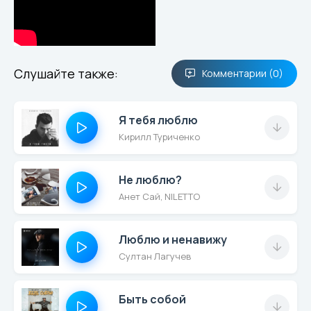
Слушайте также:
Комментарии (0)
Я тебя люблю
Кирилл Туриченко
Не люблю?
Анет Сай, NILETTO
Люблю и ненавижу
Султан Лагучев
Быть собой