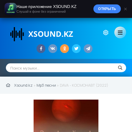
Наше приложение XSOUND.KZ
×
ОТКРЫТЬ
Слушай в фоне без ограничений
Xsound.kz
»
Mp3 песни
» DAVA - КОСМОНАВТ (2022)