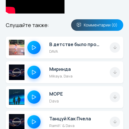
Слушайте также:
Комментарии (0)
В детстве было проще
DAVA
Миринда
Mikaya, Dava
МОРЕ
Dava
Танцуй Как Пчела
Ramil\' & Dava