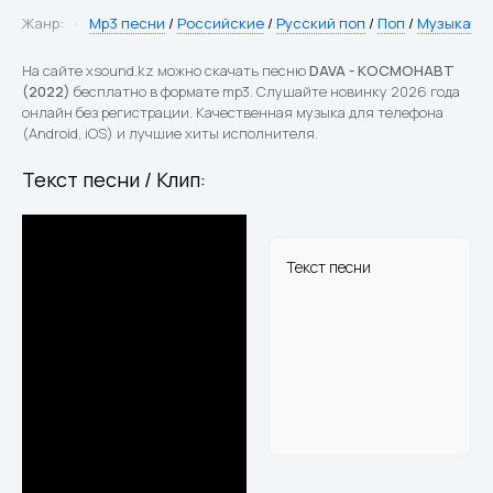
Жанр:
Mp3 песни
/
Российские
/
Русский поп
/
Поп
/
Музыка
На сайте xsound.kz можно скачать песню
DAVA - КОСМОНАВТ
(2022)
бесплатно в формате mp3. Слушайте новинку 2026 года
онлайн без регистрации. Качественная музыка для телефона
(Android, iOS) и лучшие хиты исполнителя.
Текст песни / Клип:
Текст песни