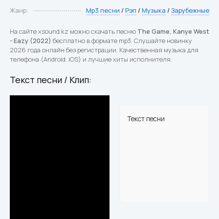
Жанр:
Mp3 песни
/
Рэп
/
Музыка
/
Зарубежные
На сайте xsound.kz можно скачать песню
The Game, Kanye West
- Eazy (2022)
бесплатно в формате mp3. Слушайте новинку
2026 года онлайн без регистрации. Качественная музыка для
телефона (Android, iOS) и лучшие хиты исполнителя.
Текст песни / Клип:
Текст песни