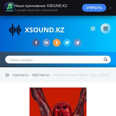
Наше приложение XSOUND.KZ
×
ОТКРЫТЬ
Слушай в фоне без ограничений
Xsound.kz
»
Mp3 песни
» The Game, Kanye West - Eazy (2022)