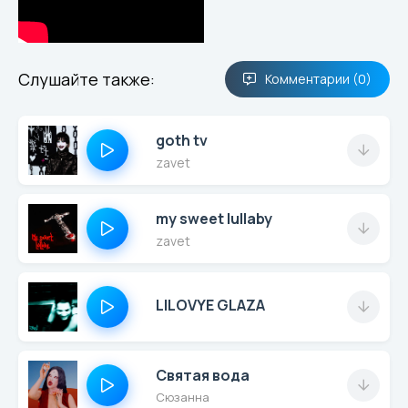
Слушайте также:
Комментарии (0)
goth tv
zavet
my sweet lullaby
zavet
LILOVYE GLAZA
Святая вода
Сюзанна