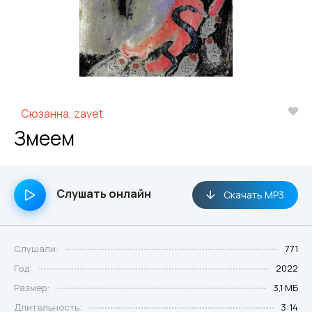
Сюзанна, zavet
Змеем
Слушать онлайн
Скачать MP3
Слушали:
771
Год:
2022
Размер:
3,1 МБ
Длительность:
3:14