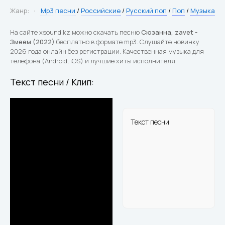
Жанр:
Mp3 песни
/
Российские
/
Русский поп
/
Поп
/
Музыка
На сайте xsound.kz можно скачать песню
Сюзанна, zavet -
Змеем (2022)
бесплатно в формате mp3. Слушайте новинку
2026 года онлайн без регистрации. Качественная музыка для
телефона (Android, iOS) и лучшие хиты исполнителя.
Текст песни / Клип:
Текст песни