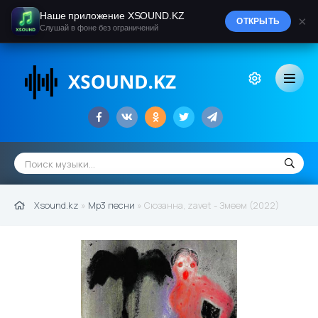
Наше приложение XSOUND.KZ
×
ОТКРЫТЬ
Слушай в фоне без ограничений
Xsound.kz
»
Mp3 песни
» Сюзанна, zavet - Змеем (2022)