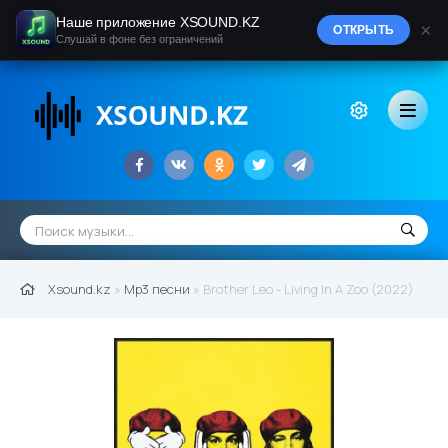
Наше приложение XSOUND.KZ
×
ОТКРЫТЬ
Слушай в фоне без ограничений
Xsound.kz
»
Mp3 песни
» Brother Leo - Living In A Zoo (2022)