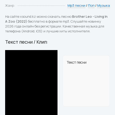
Жанр:
Mp3 песни
/
Поп
/
Музыка
На сайте xsound.kz можно скачать песню
Brother Leo - Living In
A Zoo (2022)
бесплатно в формате mp3. Слушайте новинку
2026 года онлайн без регистрации. Качественная музыка для
телефона (Android, iOS) и лучшие хиты исполнителя.
Текст песни / Клип:
Текст песни