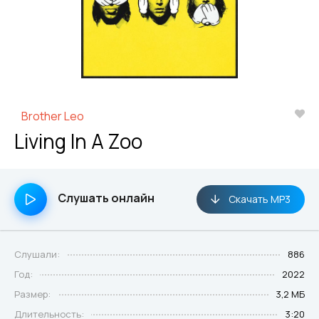
Brother Leo
Living In A Zoo
Слушать онлайн
Скачать MP3
Слушали:
886
Год:
2022
Размер:
3,2 МБ
Длительность:
3:20