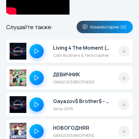
Слушайте также:
Комментарии (0)
Living 4 The Moment (Original Mix)
Cdm Brothers & Techcrasher
ДЕВИЧНИК
GAYAZOV$ BROTHER$
Gayazov$ Brother$ - Gayazov$ Brother$ - Кредо
Хиты 2019
НОВОГОДНЯЯ
GAYAZOV$ BROTHER$