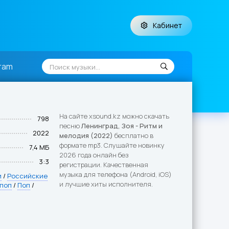
Кабинет
ram
На сайте xsound.kz можно скачать
798
песню
Ленинград, Зоя - Ритм и
2022
мелодия (2022)
бесплатно в
формате mp3. Слушайте новинку
7,4 МБ
2026 года онлайн без
3:3
регистрации. Качественная
музыка для телефона (Android, iOS)
и
/
Российские
и лучшие хиты исполнителя.
 поп
/
Поп
/