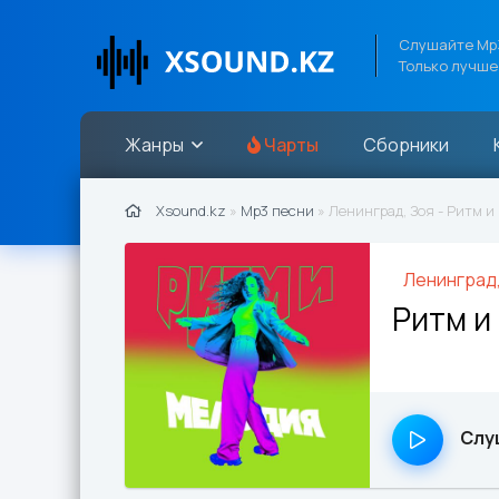
Слушайте Mp3
Только лучше
Жанры
Чарты
Сборники
Xsound.kz
»
Mp3 песни
» Ленинград, Зоя - Ритм и
Ленинград,
Ритм и
Слу