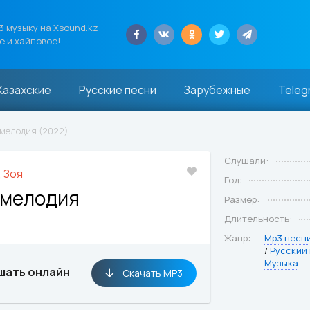
 музыку на Xsound.kz
е и хайповое!
Казахские
Русские песни
Зарубежные
Teleg
 мелодия (2022)
Слушали:
 Зоя
Год:
 мелодия
Размер:
Длительность:
Жанр:
Mp3 песн
/
Русский
Музыка
шать онлайн
Скачать MP3