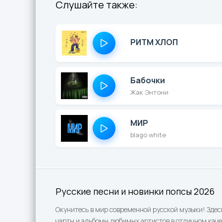
Слушайте также:
РИТМ ХЛОП
Бабочки
Жак Энтони
МИР
blago white
Русские песни и новинки попсы 2026
Окунитесь в мир современной русской музыки! Здес
чарты и альбомы любимых артистов в отличном каче