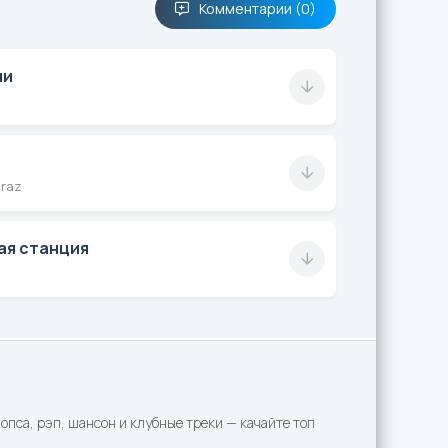
Комментарии (0)
ши
raz
ая станция
пса, рэп, шансон и клубные треки — качайте топ