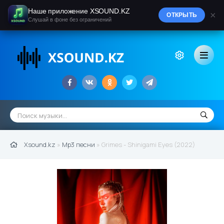
Наше приложение XSOUND.KZ
×
ОТКРЫТЬ
Слушай в фоне без ограничений
Xsound.kz
»
Mp3 песни
» Grimes - Shinigami Eyes (2022)