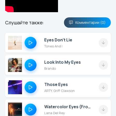
Слушайте также:
Комментарии (0)
Eyes Don’t Lie
Tones And I
Look Into My Eyes
Brando
Those Eyes
ARTY, Griff Clawson
Watercolor Eyes (From “Euphoria” An Original HBO Series)
Lana Del Rey