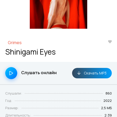
Grimes
Shinigami Eyes
Слушать онлайн
Скачать MP3
Слушали:
860
Год:
2022
Размер:
2,5 МБ
Длительность:
2:39