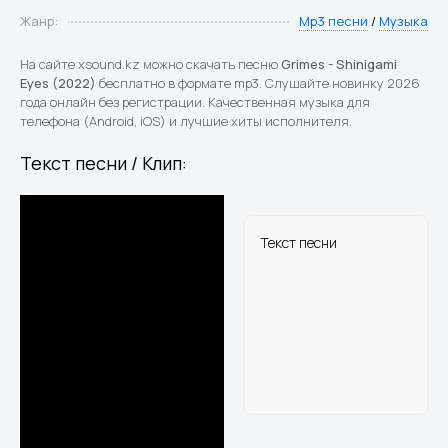
Жанр:
Mp3 песни
/
Музыка
На сайте xsound.kz можно скачать песню
Grimes - Shinigami
Eyes (2022)
бесплатно в формате mp3. Слушайте новинку 2026
года онлайн без регистрации. Качественная музыка для
телефона (Android, iOS) и лучшие хиты исполнителя.
Текст песни / Клип:
Текст песни