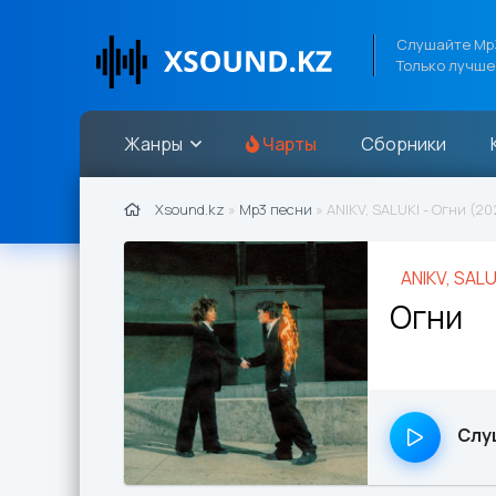
Слушайте Mp3
Только лучше
Жанры
Чарты
Сборники
Xsound.kz
»
Mp3 песни
» ANIKV, SALUKI - Огни (20
ANIKV, SALU
Огни
Слу