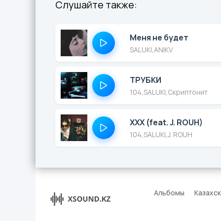
Слушайте также:
Меня не будет
SALUKI
,
ANIKV
ТРУБКИ
104
,
SALUKI
,
Скриптонит
XXX (feat. J. ROUH)
104
,
SALUKI
,
J. ROUH
Альбомы
Казахс