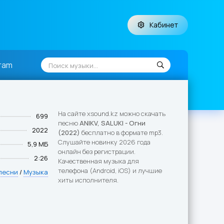
Кабинет
ram
На сайте xsound.kz можно скачать
699
песню
ANIKV, SALUKI - Огни
2022
(2022)
бесплатно в формате mp3.
Слушайте новинку 2026 года
5,9 МБ
онлайн без регистрации.
2:26
Качественная музыка для
телефона (Android, iOS) и лучшие
песни
/
Музыка
хиты исполнителя.