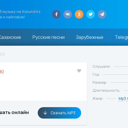
 музыку на Xsound.kz
е и хайповое!
Казахские
Русские песни
Зарубежные
Teleg
22)
Слушали:
KI
Год:
Размер:
Длительность:
Жанр:
Mp3 
шать онлайн
Скачать MP3