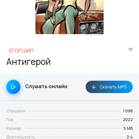
ЕГОР ШИП
Антигерой
Слушать онлайн
Скачать MP3
Слушали:
1 098
Год:
2022
Размер:
5 МБ
Длительность:
2:4