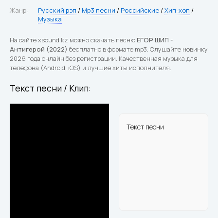
Жанр:
Русский рэп
/
Mp3 песни
/
Российские
/
Хип-хоп
/
Музыка
На сайте xsound.kz можно скачать песню
ЕГОР ШИП -
Антигерой (2022)
бесплатно в формате mp3. Слушайте новинку
2026 года онлайн без регистрации. Качественная музыка для
телефона (Android, iOS) и лучшие хиты исполнителя.
Текст песни / Клип:
Текст песни