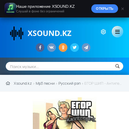
Наше приложение XSOUND.KZ
×
ОТКРЫТЬ
Слушай в фоне без ограничений
Xsound.kz
»
Mp3 песни
»
Русский рэп
» ЕГОР ШИП - Антигерой (2022)