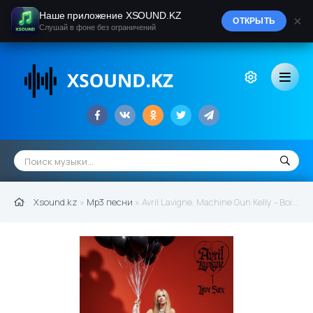
Наше приложение XSOUND.KZ
×
ОТКРЫТЬ
Слушай в фоне без ограничений
Xsound.kz
»
Mp3 песни
» Avril Lavigne, Machine Gun Kelly - Bois Lie (feat. Machine Gun Kelly) (2022)