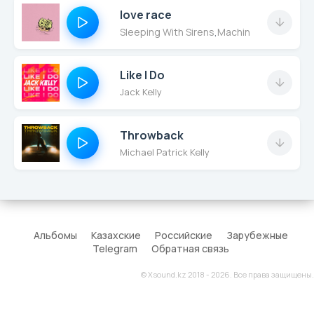
love race
Sleeping With Sirens
,
Machine Gun Kelly
,
Ke
Like I Do
Jack Kelly
Throwback
Michael Patrick Kelly
Альбомы
Казахские
Российские
Зарубежные
Telegram
Обратная связь
© Xsound.kz 2018 - 2026. Все права защищены.