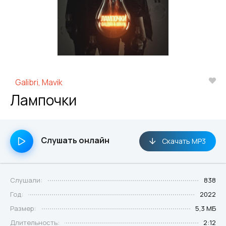
Galibri, Mavik
Лампочки
Слушать онлайн
Скачать MP3
Слушали:
838
Год:
2022
Размер:
5,3 МБ
Длительность:
2:12