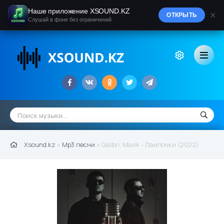
Наше приложение XSOUND.KZ
×
ОТКРЫТЬ
Слушай в фоне без ограничений
Xsound.kz
»
Mp3 песни
» Galibri, Mavik - Лампочки (2022)