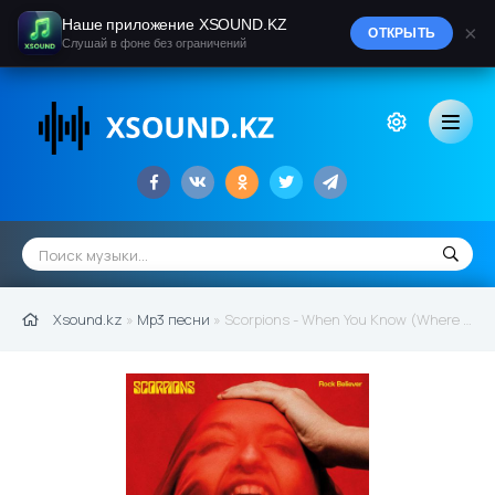
Наше приложение XSOUND.KZ
×
ОТКРЫТЬ
Слушай в фоне без ограничений
Xsound.kz
»
Mp3 песни
» Scorpions - When You Know (Where You Come From) (2022)