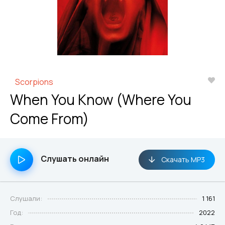
Scorpions
When You Know (Where You
Come From)
Слушать онлайн
Скачать MP3
Слушали:
1 161
Год:
2022