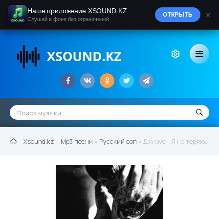
Наше приложение XSOUND.KZ
×
ОТКРЫТЬ
Слушай в фоне без ограничений
Xsound.kz
»
Mp3 песни
»
Русский рэп
» Джизус - Я не теряю надежды (2022)