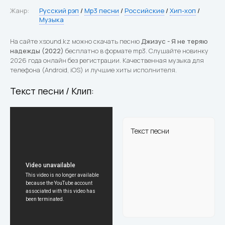
Жанр:
Русский рэп
/
Mp3 песни
/
Российские
/
Хип-хоп
/
Музыка
На сайте xsound.kz можно скачать песню
Джизус - Я не теряю
надежды (2022)
бесплатно в формате mp3. Слушайте новинку
2026 года онлайн без регистрации. Качественная музыка для
телефона (Android, iOS) и лучшие хиты исполнителя.
Текст песни / Клип:
Текст песни