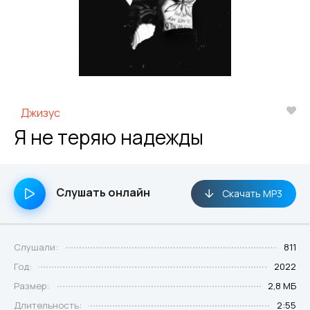
Джизус
Я не теряю надежды
Слушать онлайн
Скачать MP3
Слушали:
811
Год:
2022
Размер:
2,8 МБ
Длительность:
2:55