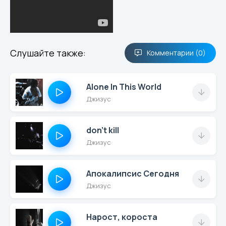
Слушайте также:
Комментарии (0)
Alone In This World
Джизус
don't kill
Джизус
Апокалипсис Сегодня
Джизус
Нарост, короста