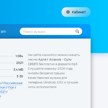
Кабинет
ram
На сайте xsound.kz можно скачать
1 084
песню
Адлет Асанов - Сұлу
2021
(2021)
бесплатно в формате mp3.
Слушайте новинку 2026 года
3,4 МБ
онлайн без регистрации.
3:35
Качественная музыка для
телефона (Android, iOS) и лучшие
и
/
Российские
хиты исполнителя.
 поп
/
Поп
/
2021
/
е