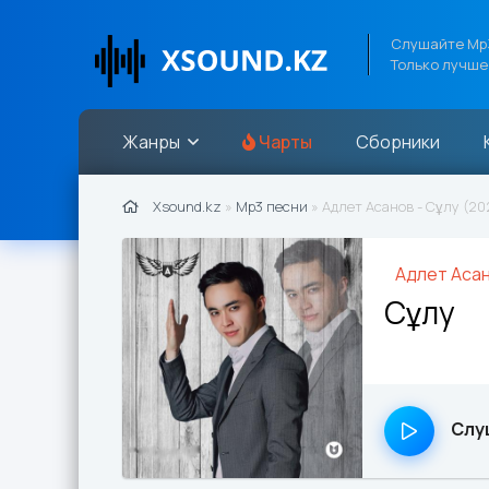
Слушайте Mp3
Только лучше
Жанры
Чарты
Сборники
Xsound.kz
»
Mp3 песни
» Адлет Асанов - Сұлу (20
Адлет Аса
Сұлу
Слу