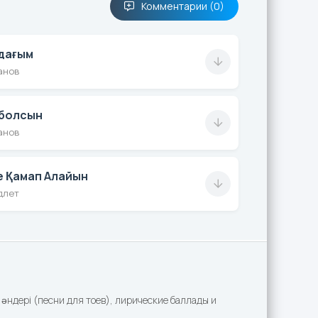
Комментарии (0)
дағым
анов
болсын
анов
ме Қамап Алайын
длет
әндері (песни для тоев), лирические баллады и