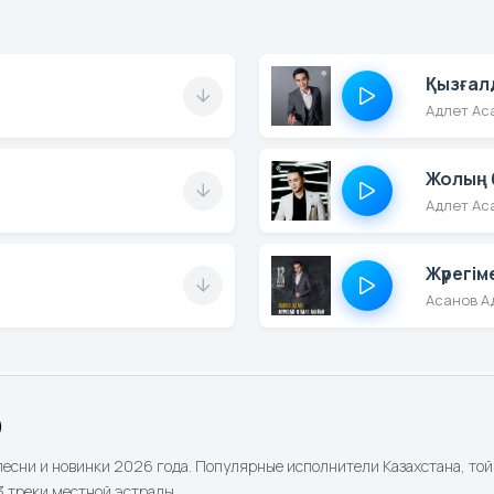
Қызғал
Адлет Ас
Жолың 
Адлет Ас
Жүрегі
Асанов А
)
песни и новинки 2026 года. Популярные исполнители Казахстана, той 
 треки местной эстрады.