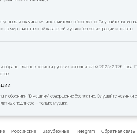
ступны для скачивания исключительно бесплатно. Слушайте национа
ик в мир качественной казахской музыки без регистрации и оплаты.
ь собраны главные новинки русских исполнителей 2025-2026 года. По
стве.
ации
ы и сборники "В машину" совершенно бесплатно. Слушайте новинки он
платных подписок — только музыка.
кие
Российские
Зарубежные
Telegram
Обратная связь