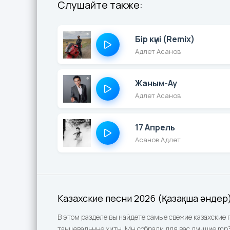
Слушайте также:
Бір күні (Remix)
Адлет Асанов
Жаным-Ау
Адлет Асанов
17 Апрель
Асанов Адлет
Казахские песни 2026 (Қазақша әндер
В этом разделе вы найдете самые свежие казахские 
танцевальные хиты. Мы собрали для вас лучшие mp3