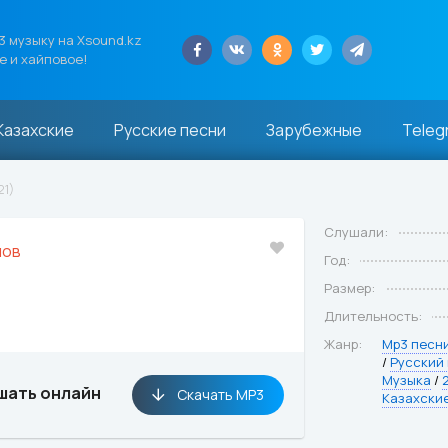
 музыку на Xsound.kz
е и хайповое!
Казахские
Русские песни
Зарубежные
Teleg
21)
Слушали:
нов
Год:
Размер:
Длительность:
Жанр:
Mp3 песн
/
Русский
Музыка
/
шать онлайн
Скачать MP3
Казахски