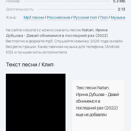
Размер:
5,3 МБ
Длительность:
2:13
Жанр:
Mp3 песни
/
Российские
/
Русский поп
/
Поп
/
Музыка
На сайте xsound.kz можно скачать песню
Natan, Ирина
Дубцова - Давай обнимемся в последний раз (2022)
бесплатно в формате mp3. Слушайте новинку 2026 года онлайн
без регистрации. Качественная музыка для телефона (Android,
iOS) и лучшие хиты исполнителя.
Текст песни / Клип:
Текс песни Natan,
Ирина Дубцова - Давай
обнимемся в
последний раз (2022)
еще не добавлен