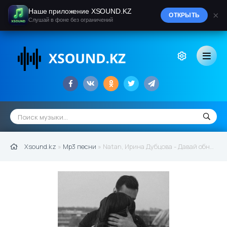
Наше приложение XSOUND.KZ
×
ОТКРЫТЬ
Слушай в фоне без ограничений
Xsound.kz
»
Mp3 песни
» Natan, Ирина Дубцова - Давай обнимемся в последний раз (2022)