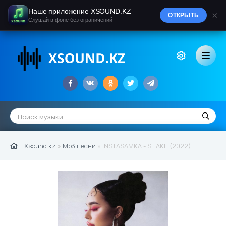
Наше приложение XSOUND.KZ
×
ОТКРЫТЬ
Слушай в фоне без ограничений
Xsound.kz
»
Mp3 песни
» INSTASAMKA - SHAKE (2022)