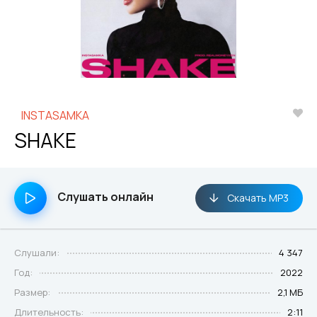
INSTASAMKA
SHAKE
Слушать онлайн
Скачать MP3
Слушали:
4 347
Год:
2022
Размер:
2,1 МБ
Длительность:
2:11