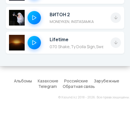
ВИТОН 2
MONEYKEN, INSTASAMKA
Lifetime
070 Shake
,
Ty Dolla $ign
,
Swedish House M
Альбомы
Казахские
Российские
Зарубежные
Telegram
Обратная связь
© Xsound.kz 2018 - 2026. Все права защищены.