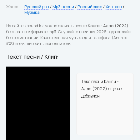
Жанр:
Русский рэп
/
Mp3 песни
/
Российские
/
Хип-хоп
/
Музыка
На сайте xsound.kz можно скачать песню
Канги - Алло (2022)
бесплатно в формате mp3. Слушайте новинку 2026 года онлайн
без регистрации. Качественная музыка для телефона (Android,
iOS) и лучшие хиты исполнителя.
Текст песни / Клип:
Текс песни Канги -
Алло (2022) еще не
добавлен