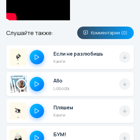
Слушайте также:
Комментарии (0)
Если не разлюбишь
Канги
Allo
Loboda
Пляшем
Канги
БУМ!