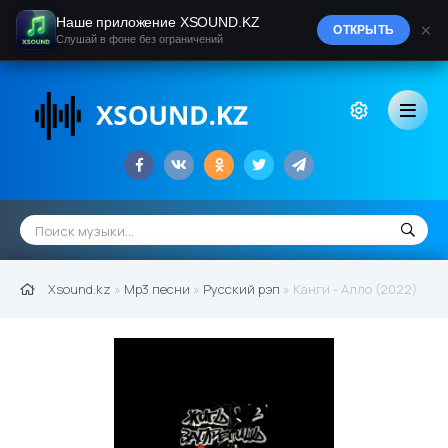
Наше приложение XSOUND.KZ
×
ОТКРЫТЬ
Слушай в фоне без ограничений
Xsound.kz
»
Mp3 песни
»
Русский рэп
» Канги - Алло (2022)