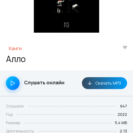
Канги
Алло
Слушать онлайн
Скачать MP3
Слушали:
647
Год:
2022
Размер:
5,4 МБ
Длительность:
2:13