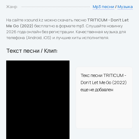
Жанр:
Mp3 песни
/
Музыка
На сайте xsound.kz можно скачать песню
TRITICUM - Don't Let
Me Go (2022)
бесплатно в формате mp3. Слушайте новинку
2026 года онлайн без регистрации. Качественная музыка для
телефона (Android, iOS) и лучшие хиты исполнителя.
Текст песни / Клип:
Текс песни TRITICUM -
Don't Let Me Go (2022)
еще не добавлен