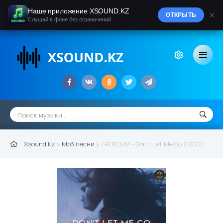
Наше приложение XSOUND.KZ
×
ОТКРЫТЬ
Слушай в фоне без ограничений
Xsound.kz
»
Mp3 песни
» TRITICUM - Don't Let Me Go (2022)