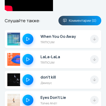
Слушайте также:
Комментарии (0)
When You Go Away
TRITICUM
LaLa-LaLa
TRITICUM
don't kill
Джизус
Eyes Don’t Lie
Tones And I