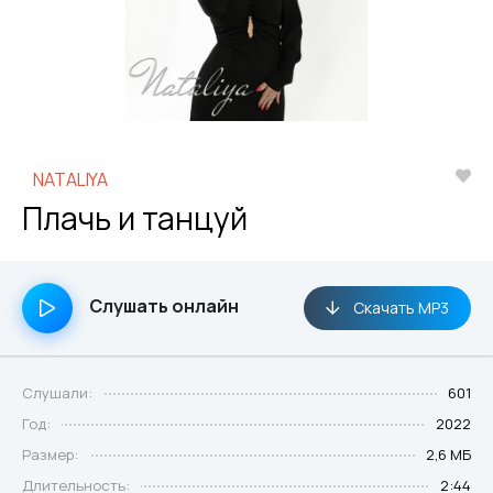
NATALIYA
Плачь и танцуй
Слушать онлайн
Скачать MP3
Слушали:
601
Год:
2022
Размер:
2,6 МБ
Длительность:
2:44