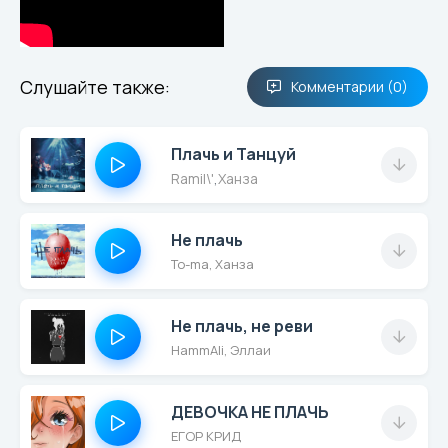
Слушайте также:
Комментарии (0)
Плачь и Танцуй
Ramil\'
,
Ханза
Не плачь
To-ma, Ханза
Не плачь, не реви
HammAli, Эллаи
ДЕВОЧКА НЕ ПЛАЧЬ
ЕГОР КРИД