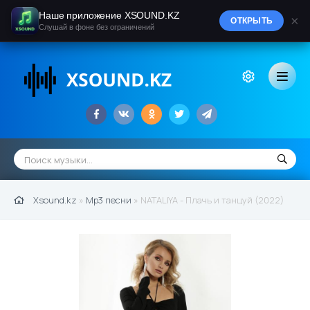
Наше приложение XSOUND.KZ
×
ОТКРЫТЬ
Слушай в фоне без ограничений
Xsound.kz
»
Mp3 песни
» NATALIYA - Плачь и танцуй (2022)