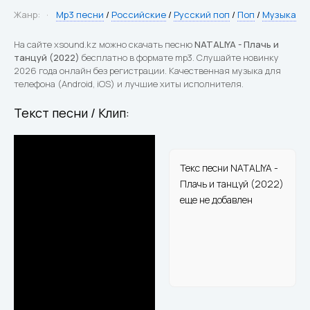
Жанр:
Mp3 песни
/
Российские
/
Русский поп
/
Поп
/
Музыка
На сайте xsound.kz можно скачать песню
NATALIYA - Плачь и
танцуй (2022)
бесплатно в формате mp3. Слушайте новинку
2026 года онлайн без регистрации. Качественная музыка для
телефона (Android, iOS) и лучшие хиты исполнителя.
Текст песни / Клип:
Текс песни NATALIYA -
Плачь и танцуй (2022)
еще не добавлен