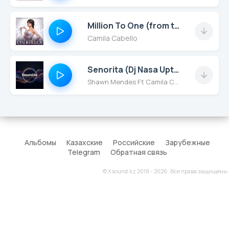
Million To One (from the Amazon Original Movie \"Cinderella\")
Camila Cabello
Senorita (Dj Nasa Uptempo Mix) Intro - Clean
Shawn Mendes Ft Camila Cabello
Альбомы
Казахские
Российские
Зарубежные
Telegram
Обратная связь
© Xsound.kz 2018 - 2026. Все права защищены.