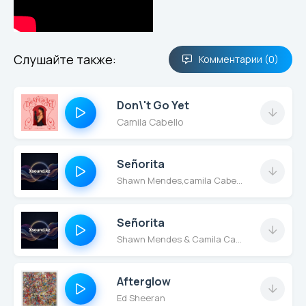
Слушайте также:
Комментарии (0)
Don\'t Go Yet
Camila Cabello
Señorita
Shawn Mendes,camila Cabello,watt,benny Blanco,cashmere Cat,camilla Cabello
Señorita
Shawn Mendes & Camila Cabello
Afterglow
Ed Sheeran