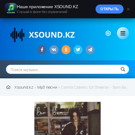
Наше приложение XSOUND.KZ
×
ОТКРЫТЬ
Слушай в фоне без ограничений
Xsound.kz
»
Mp3 песни
» Camila Cabello, Ed Sheeran - Bam Bam (2022)