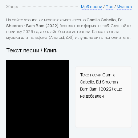
Жанр:
Mp3 песни
/
Поп
/
Музыка
На сайте xsound.kz можно скачать песню
Camila Cabello, Ed
Sheeran - Bam Bam (2022)
бесплатно в формате mp3. Слушайте
новинку 2026 года онлайн без регистрации. Качественная
музыка для телефона (Android, iOS) и лучшие хиты исполнителя.
Текст песни / Клип:
Текс песни Camila
Cabello, Ed Sheeran -
Bam Bam (2022) еще
не добавлен