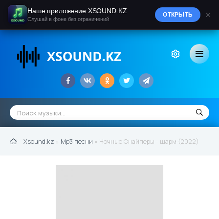
Наше приложение XSOUND.KZ
×
ОТКРЫТЬ
Слушай в фоне без ограничений
Xsound.kz
»
Mp3 песни
» Ночные Снайперы - шарм (2022)