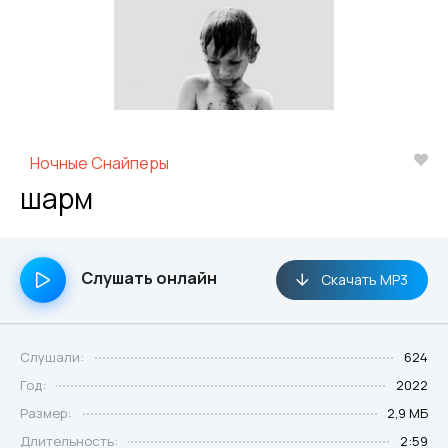
Ночные Снайперы
шарм
Слушать онлайн
Скачать MP3
Слушали:
624
Год:
2022
Размер:
2,9 МБ
Длительность:
2:59