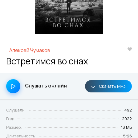
Алексей Чумаков
Встретимся во снах
Слушать онлайн
Скачать MP3
Слушали:
492
Год:
2022
Размер:
13 МБ
Длительность:
5:26