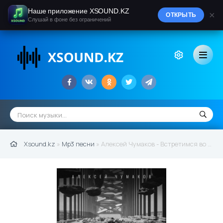
Наше приложение XSOUND.KZ
×
ОТКРЫТЬ
Слушай в фоне без ограничений
Xsound.kz
»
Mp3 песни
» Алексей Чумаков - Встретимся во снах (2022)